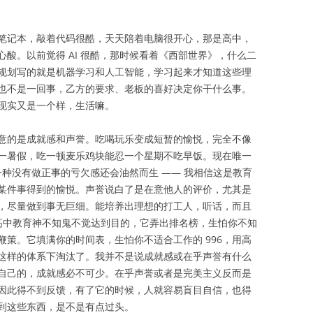
笔记本，敲着代码很酷，天天陪着电脑很开心，那是高中，
酸。以前觉得 AI 很酷，那时候看着《西部世界》，什么二
规划写的就是机器学习和人工智能，学习起来才知道这些理
也不是一回事，乙方的要求、老板的喜好决定你干什么事。
现实又是一个样，生活嘛。
意的是成就感和声誉。吃喝玩乐变成短暂的愉悦，完全不像
一暑假，吃一顿麦乐鸡块能忍一个星期不吃早饭。现在唯一
一种没有做正事的亏欠感还会油然而生 —— 我相信这是教育
某件事得到的愉悦。声誉说白了是在意他人的评价，尤其是
，尽量做到事无巨细。能培养出理想的打工人，听话，而且
。高中教育神不知鬼不觉达到目的，它弄出排名榜，生怕你不知
策。它填满你的时间表，生怕你不适合工作的 996，用高
这样的体系下淘汰了。我并不是说成就感或在乎声誉有什么
自己的，成就感必不可少。在乎声誉或者是完美主义反而是
因此得不到反馈，有了它的时候，人就容易盲目自信，也得
到这些东西，是不是有点过头。