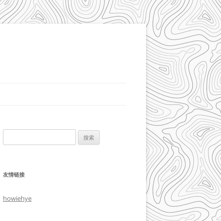
搜
索：
友情链接
howiehye