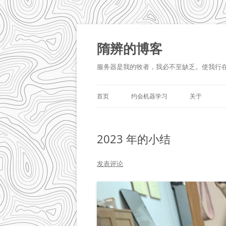
跳
至
正
隋辨的博客
文
服务器是我的牧者，我必不至缺乏。使我行
首页
约会机器学习
关于
2023 年的小结
发表评论