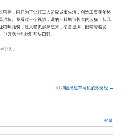
逗猫棒，同样为了让打工人适应城市生活，创造工资和年终
逗猫棒。我看过一个视频，讲的一只城市长大的蓝猫，从几
让猫咪驰骋，这只猫抓起麻雀来，昂首挺胸，眼睛瞪着发
，但愿我也能找到那块田野。
思考
分类。
颐和园出租车司机的致富经
→
登录