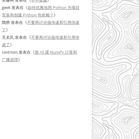
笑赚网
发表在《
手中蜜罐
》
geek
发表在《
如何优雅地用 Python 为项目
安装和创建 Python 包依赖？
》
隋辨
发表在《
不要再讨论值传递和引用传递
了
》
无名氏
发表在《
不要再讨论值传递和引用传
递了
》
rantrism
发表在《
第 10 课 NumPy 计算和
广播原理
》