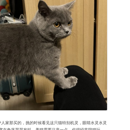
一户人家那买的，挑的时候看见这只猫特别机灵，眼睛水灵水灵
窝在角落瑟瑟发抖。养猫需要注意一点，你得经常陪猫玩，