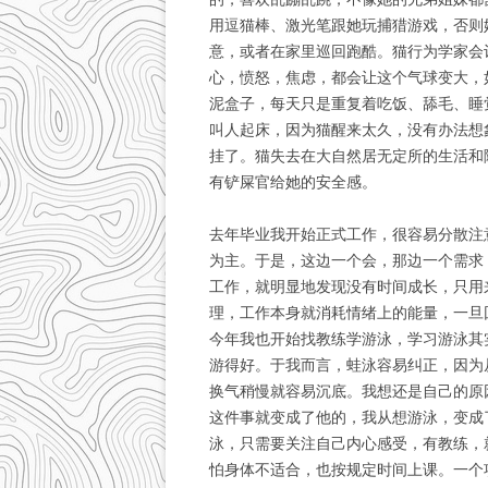
用逗猫棒、激光笔跟她玩捕猎游戏，否则
意，或者在家里巡回跑酷。猫行为学家会
心，愤怒，焦虑，都会让这个气球变大，
泥盒子，每天只是重复着吃饭、舔毛、睡觉
叫人起床，因为猫醒来太久，没有办法想
挂了。猫失去在大自然居无定所的生活和
有铲屎官给她的安全感。
去年毕业我开始正式工作，很容易分散注
为主。于是，这边一个会，那边一个需求
工作，就明显地发现没有时间成长，只用
理，工作本身就消耗情绪上的能量，一旦
今年我也开始找教练学游泳，学习游泳其
游得好。于我而言，蛙泳容易纠正，因为
换气稍慢就容易沉底。我想还是自己的原
这件事就变成了他的，我从想游泳，变成
泳，只需要关注自己内心感受，有教练，
怕身体不适合，也按规定时间上课。一个