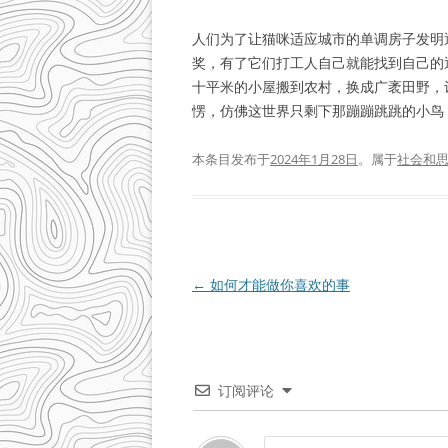
人们为了让猫咪适应城市的单调房子发明
奖，有了它们打工人自己就能找到自己的
十平米的小屋搬到农村，换成广袤田野，
愣，仿佛这世界只剩下那蹦蹦跳跳的小鸟
本条目发布于
2024年1月28日
。属于
社会和
文
←
如何才能做你喜欢的事
章
导
航
订阅评论