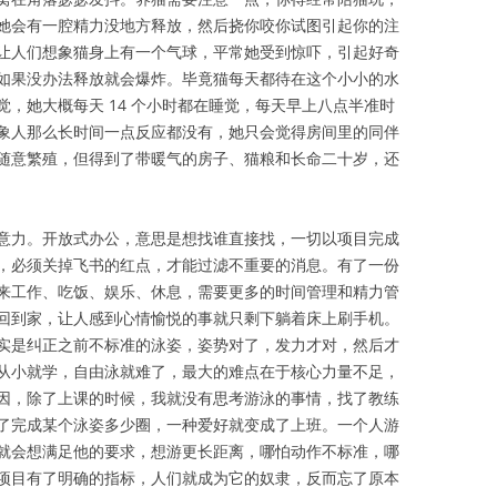
她会有一腔精力没地方释放，然后挠你咬你试图引起你的注
让人们想象猫身上有一个气球，平常她受到惊吓，引起好奇
如果没办法释放就会爆炸。毕竟猫每天都待在这个小小的水
，她大概每天 14 个小时都在睡觉，每天早上八点半准时
象人那么长时间一点反应都没有，她只会觉得房间里的同伴
随意繁殖，但得到了带暖气的房子、猫粮和长命二十岁，还
意力。开放式办公，意思是想找谁直接找，一切以项目完成
，必须关掉飞书的红点，才能过滤不重要的消息。有了一份
来工作、吃饭、娱乐、休息，需要更多的时间管理和精力管
回到家，让人感到心情愉悦的事就只剩下躺着床上刷手机。
实是纠正之前不标准的泳姿，姿势对了，发力才对，然后才
从小就学，自由泳就难了，最大的难点在于核心力量不足，
因，除了上课的时候，我就没有思考游泳的事情，找了教练
了完成某个泳姿多少圈，一种爱好就变成了上班。一个人游
就会想满足他的要求，想游更长距离，哪怕动作不标准，哪
项目有了明确的指标，人们就成为它的奴隶，反而忘了原本