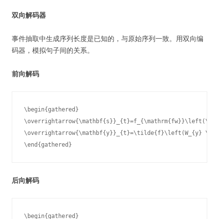
双向解码器
事件抽取中生成序列长度是已知的，与原始序列一致。用双向编
码器，模拟句子间的关系。
前向解码
\begin{gathered}

\overrightarrow{\mathbf{s}}_{t}=f_{\mathrm{fw}}\left(\ove
\overrightarrow{\mathbf{y}}_{t}=\tilde{f}\left(W_{y} \ove
\end{gathered}
后向解码
\begin{gathered}
