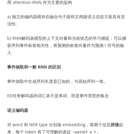
用 attention-RNN 作为主要的架构
a) 独立的编码器模块在融合句子级和文档级语义信息方面具有灵
活性;
b) RNN解码器模型的上下文向量和当前状态的学习捕捉：可以捕
获序列事件标签相关性，将预测的标签向量作为预测 t 符号的输
入
事件抽取和一般 RNN 的区别
事件抽取中生成序列长度是已知的，与原始序列一致。
ED任务解码器的词汇表不是单词，而是事件类型的集合
语义编码器
对 word 和 NER type 分别做 embedding，将两个信息
拼接
起
来，每个 token 有了可理解的表征
。
\mathbf e_t