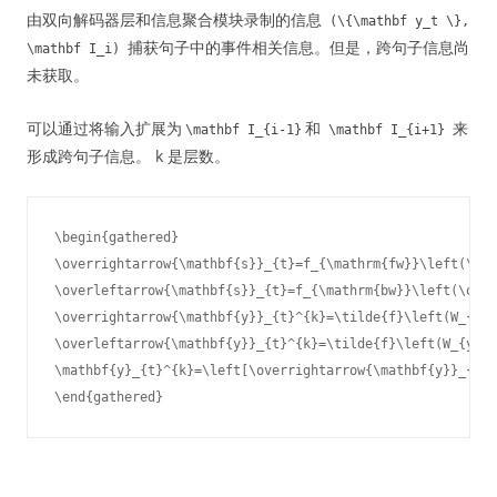
由双向解码器层和信息聚合模块录制的信息
(\{\mathbf y_t \},
捕获句子中的事件相关信息。但是，跨句子信息尚
\mathbf I_i)
未获取。
可以通过将输入扩展为
和
来
\mathbf I_{i-1}
\mathbf I_{i+1}
形成跨句子信息。 k 是层数。
\begin{gathered}

\overrightarrow{\mathbf{s}}_{t}=f_{\mathrm{fw}}\left(\ove
\overleftarrow{\mathbf{s}}_{t}=f_{\mathrm{bw}}\left(\over
\overrightarrow{\mathbf{y}}_{t}^{k}=\tilde{f}\left(W_{y} 
\overleftarrow{\mathbf{y}}_{t}^{k}=\tilde{f}\left(W_{y} \
\mathbf{y}_{t}^{k}=\left[\overrightarrow{\mathbf{y}}_{t}^
\end{gathered}