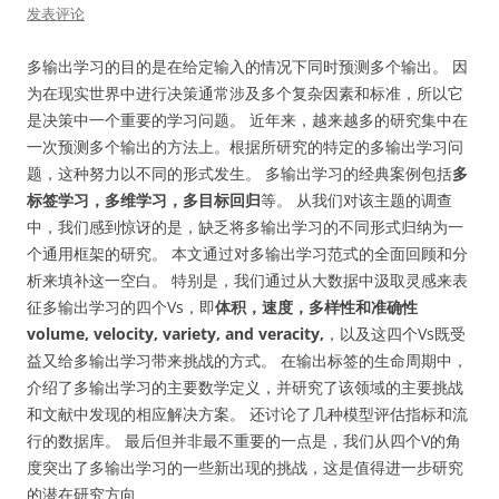
发表评论
多输出学习的目的是在给定输入的情况下同时预测多个输出。 因
为在现实世界中进行决策通常涉及多个复杂因素和标准，所以它
是决策中一个重要的学习问题。 近年来，越来越多的研究集中在
一次预测多个输出的方法上。根据所研究的特定的多输出学习问
题，这种努力以不同的形式发生。 多输出学习的经典案例包括
多
标签学习，多维学习，多目标回归
等。 从我们对该主题的调查
中，我们感到惊讶的是，缺乏将多输出学习的不同形式归纳为一
个通用框架的研究。 本文通过对多输出学习范式的全面回顾和分
析来填补这一空白。 特别是，我们通过从大数据中汲取灵感来表
征多输出学习的四个Vs，即
体积，速度，多样性和准确性
volume, velocity, variety, and veracity,
，以及这四个Vs既受
益又给多输出学习带来挑战的方式。 在输出标签的生命周期中，
介绍了多输出学习的主要数学定义，并研究了该领域的主要挑战
和文献中发现的相应解决方案。 还讨论了几种模型评估指标和流
行的数据库。 最后但并非最不重要的一点是，我们从四个V的角
度突出了多输出学习的一些新出现的挑战，这是值得进一步研究
的潜在研究方向