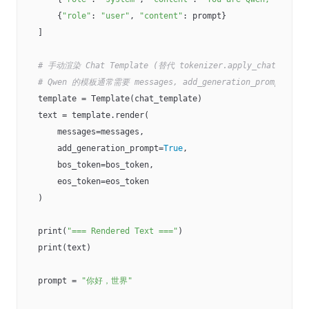
    {
"role"
: 
"user"
, 
"content"
: prompt}

]

# 手动渲染 Chat Template (替代 tokenizer.apply_chat_templa
# Qwen 的模板通常需要 messages, add_generation_prompt, bos
template = Template(chat_template)

text = template.render(

    messages=messages,

    add_generation_prompt=
True
,

    bos_token=bos_token,

    eos_token=eos_token

)

print(
"=== Rendered Text ==="
)

print(text)

prompt = 
"你好，世界"