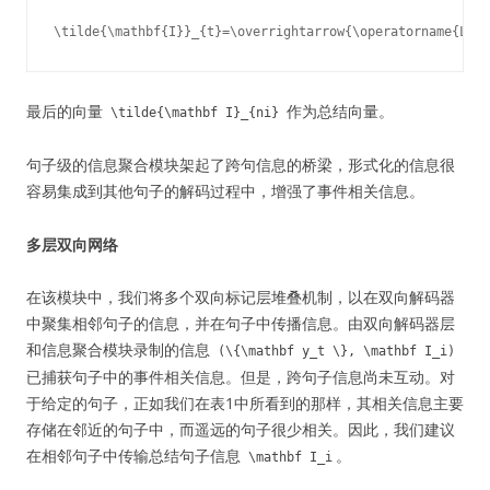
\tilde{\mathbf{I}}_{t}=\overrightarrow{\operatorname{LSTM
最后的向量
作为总结向量。
\tilde{\mathbf I}_{ni}
句子级的信息聚合模块架起了跨句信息的桥梁，形式化的信息很
容易集成到其他句子的解码过程中，增强了事件相关信息。
多层双向网络
在该模块中，我们将多个双向标记层堆叠机制，以在双向解码器
中聚集相邻句子的信息，并在句子中传播信息。由双向解码器层
和信息聚合模块录制的信息
(\{\mathbf y_t \}, \mathbf I_i)
已捕获句子中的事件相关信息。但是，跨句子信息尚未互动。对
于给定的句子，正如我们在表1中所看到的那样，其相关信息主要
存储在邻近的句子中，而遥远的句子很少相关。因此，我们建议
在相邻句子中传输总结句子信息
。
\mathbf I_i