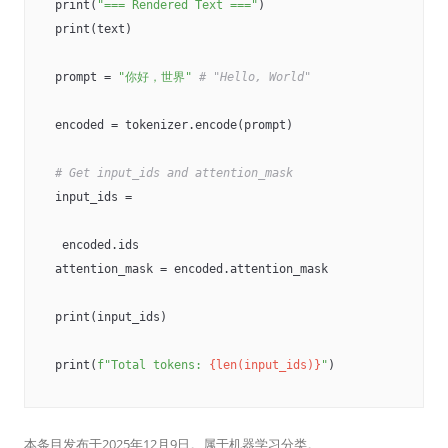
print(
"=== Rendered Text ==="
)

print(text)

prompt = 
"你好，世界"
# "Hello, World"
encoded = tokenizer.encode(prompt)

# Get input_ids and attention_mask
input_ids =

 encoded.ids

attention_mask = encoded.attention_mask

print(input_ids)

print(
f"Total tokens: 
{len(input_ids)}
"
)
本条目发布于
2025年12月9日
。属于
机器学习
分类。