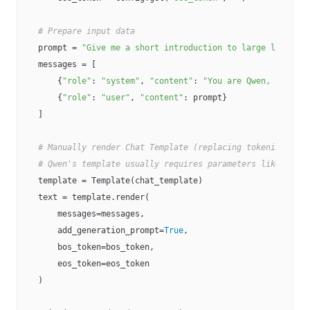
# Prepare input data
prompt = 
"Give me a short introduction to large language
messages = [

    {
"role"
: 
"system"
, 
"content"
: 
"You are Qwen, created
    {
"role"
: 
"user"
, 
"content"
: prompt}

]

# Manually render Chat Template (replacing tokenizer.app
# Qwen's template usually requires parameters like messa
template = Template(chat_template)

text = template.render(

    messages=messages,

    add_generation_prompt=
True
,

    bos_token=bos_token,

    eos_token=eos_token

)
