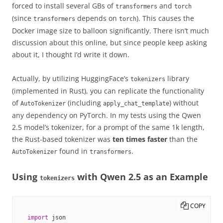
forced to install several GBs of
and
transformers
torch
(since
depends on
). This causes the
transformers
torch
Docker image size to balloon significantly. There isn’t much
discussion about this online, but since people keep asking
about it, I thought I’d write it down.
Actually, by utilizing HuggingFace’s
library
tokenizers
(implemented in Rust), you can replicate the functionality
of
(including
) without
AutoTokenizer
apply_chat_template
any dependency on PyTorch. In my tests using the Qwen
2.5 model’s tokenizer, for a prompt of the same 1k length,
the Rust-based tokenizer was
ten times faster
than the
found in
.
AutoTokenizer
transformers
Using
with Qwen 2.5 as an Example
tokenizers
COPY
import