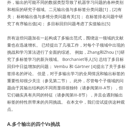
外，输出的可能不同的数据类型导致了机器学习问题的各种类别
和相应的研究子领域。二元输出值与多标签分类问题[1]，[2]有
关； 标称输出值与多维分类问题有关[3]； 在标签排名问题中研
究了有序输出值[4]； 多目标回归问题考虑了实值输出[5]
所有这些问题加在一起构成了多输出范式，围绕这一领域的文献
量也在迅速增长。 已经提出了几项工作，对每个子领域中出现的
挑战和学习算法进行了全面的综述。 例如，Zhang和Zhou [1]研
究了多标签学习的新兴领域。 Borchaniet等人[5] 总结了多目标
回归中日益增加的问题； Vembu 和 Gärtner [4]提出了关于多标
签排名的评论。 但是，对于多输出学习的全局情况和输出标签的
重要性却很少关注（参见第二节）。此外，尽管每个子领域的问
题由于其输出结构的不同而显得很独特（请参阅第III-A节），但
它们确实具有共同的特征（请参阅第III-B节），并且会遇到输出
标签的特性所带来的共同挑战。 在本文中，我们尝试提供这种观
点。
A.多个输出的四个Vs挑战