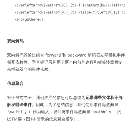
\overleftarrow{\mathrm{s}}_{t}=f_{\mathrm{bw}}\left(\over
\overleftarrow{\mathbf{y}}_{t}=\tilde{f}\left(W_{y} \over
\end{gathered}
双向解码
双向解码器通过组合 forward 和 backward 解码器立即模拟事件
相互依赖性。垂直标记层利用了两个向前的参数和标签注意机制
来捕获双向的事件依赖。
信息聚合
对于当前句子，我们关注的信息可以总结为
记录哪些实体和令牌
触发哪些事件
。因此，为了总结信息，我们使用事件标签向量
作为输入，设计与事件标签向量
的
\mathbf y_t
\mathbf y_t
LSTM层（图1中所示的信息聚合模型）。