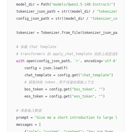
model_dir = Path(
"models/Qwen2.5-14B-Instruct/"
)

tokenizer_json_path = str((model_dir / 
"tokenizer.json"
)
config_json_path = str((model_dir / 
"tokenizer_config.js
tokenizer = Tokenizer.from_file(tokenizer_json_path)

# 加载 Chat Template
# transformers 的 apply_chat_template 实际上就是读取 tokeni
with
 open(config_json_path, 
'r'
, encoding=
'utf-8'
) 
as
 f:

    config = json.load(f)

    chat_template = config.get(
"chat_template"
)

# 获取特殊 token，用于传递给模板上下文
    bos_token = config.get(
"bos_token"
, 
""
)

    eos_token = config.get(
"eos_token"
, 
""
)

# 准备输入数据
prompt = 
"Give me a short introduction to large language
messages = [

    {
"role"
: 
"system"
, 
"content"
: 
"You are Qwen, created