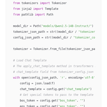
from
 tokenizers 
import
from
 jinja2 
import
from
 pathlib 
import
 Path

model_dir = Path(
"models/Qwen2.5-14B-Instruct/"
)

tokenizer_json_path = str((model_dir / 
"tokenizer.json"
)
config_json_path = str((model_dir / 
"tokenizer_config.js
tokenizer = Tokenizer.from_file(tokenizer_json_path)

# Load Chat Template
# The apply_chat_template method in transformers actuall
# chat_template field from tokenizer_config.json
with
 open(config_json_path, 
'r'
, encoding=
'utf-8'
) 
as
 f:

    config = json.load(f)

    chat_template = config.get(
"chat_template"
)

# Get special tokens to pass to the template context
    bos_token = config.get(
"bos_token"
, 
""
)

    eos_token = config.get(
"eos_token"
, 
""
)
