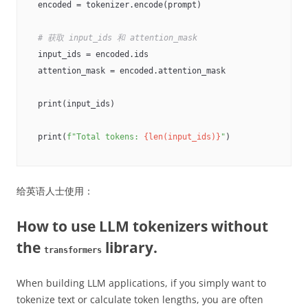
encoded = tokenizer.encode(prompt)

# 获取 input_ids 和 attention_mask
input_ids = encoded.ids

attention_mask = encoded.attention_mask

print(input_ids)

print(
f"Total tokens: 
{len(input_ids)}
"
给英语人士使用：
How to use LLM tokenizers without
the
library.
transformers
When building LLM applications, if you simply want to
tokenize text or calculate token lengths, you are often