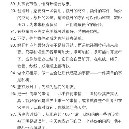
凡事要节俭，惟有热情要放纵。
创造时，总要有一些备用，额外的材料，额外的零件，额外
的空间，额外的装饰。这些额外的东西可以作为容错，减轻
压力，为未来积蓄资源——它们是最便宜的保险。
有些东西不需要完美就可以很好。特别是婚礼。
不要让你的收件箱成为你的待办清单。
解开乱麻的最好方法不是解开结，而是把绳圈拉得越来越
宽。只要把混乱弄得尽可能大，尽可能松，尽可能打开就行
了。当你放松这些结时，它们会自己解开。在电线、绳子、
软管、纱线，或电缆上都有效。
做个好祖宗。做一些会让后代感激的事情——一件简单的事
是种树。
想打败对手，先成为他们的朋友。
把一件简单的事情——几乎任何事情——看得极其严肃认
真，就好像它是世界上唯一的事情，或者就像整个世界都在
它里面，认真对待它，你就能照亮天空。
历史告诉我们，从现在起 100 年后，你相信的一些假设将
被证明是错误的。今天你应该问自己一个很好的问题：我有
哪些地方做错了?