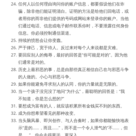
任何人以任何理由询问你的账户信息，都要假设他们在诈
骗，除非他们能证明清白。证明的方法是给他们回电话，或
者用你的而非他们提供的号码或网站来登录你的账户。当他
们通过电话、信息或电子邮件联系你时，不要泄露任何身份
信息。你必须控制通信渠道。
持续的愤怒会让你变蠢。
严于律己，宽于待人。反过来对每个人来说都是灾难。
要回应别人的侮辱，最好的回答是“你可能是对的”。因为他
们通常是对的。
历史上最邪恶的事，总是由那些真正相信自己在与邪恶斗争
的人做的。小心与邪恶斗争。
如果你能避免寻求别人的认同，你的力量就是无限的。
当一个孩子没完没了地问“为什么”，最聪明的回答是：“我
不知道，你是怎么想的?”
要想成为富有的人，就应该积累所有金钱买不到的东西。
成为你想希望看见的那种改变。
当头脑风暴、即兴创作、与人合奏时，如果你都能愉快地表
示“是的……，而且……”，而不是一个令人泄气的“不……，但
是……”，你会走得更远、更深入。