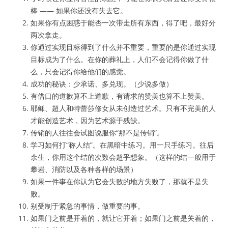
棒 —— 如果你还没有失去它。
如果你有点困惑于能否一次带走所有东西，得了吧，最好分
两次拿走。
你通过实现目标得到了什么并不重要，重要的是你通过实现
目标成为了什么。在你的葬礼上，人们不会记得你做了什
么，只会记得你给他们的感觉。
成功的秘诀：少承诺、多兑现。（少说多做）
有借口的道歉算不上道歉，有请求的赞美也算不上赞美。
耶稣、超人和特蕾莎修女从未创造过艺术。只有不完美的人
才能创造艺术，因为艺术源于残缺。
传销的人往往会试图说服你“那不是传销”。
学习如何打“称人结”。在黑暗中练习。用一只手练习。往后
余生，你用这个结的次数会超乎想象。（这样的结一般用于
攀岩、消防以及各种各样的场景）
如果一件事在你认为它会失败的地方失败了，那就不是失
败。
别受制于紧急的事情，做重要的事。
如果门之前是开着的，就让它开着；如果门之前是关着的，