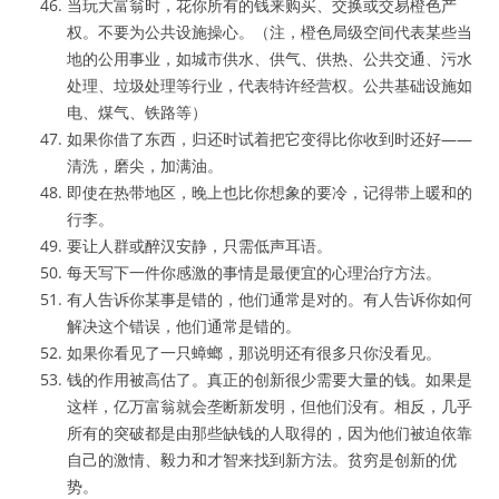
当玩大富翁时，花你所有的钱来购买、交换或交易橙色产
权。不要为公共设施操心。（注，橙色局级空间代表某些当
地的公用事业，如城市供水、供气、供热、公共交通、污水
处理、垃圾处理等行业，代表特许经营权。公共基础设施如
电、煤气、铁路等）
如果你借了东西，归还时试着把它变得比你收到时还好——
清洗，磨尖，加满油。
即使在热带地区，晚上也比你想象的要冷，记得带上暖和的
行李。
要让人群或醉汉安静，只需低声耳语。
每天写下一件你感激的事情是最便宜的心理治疗方法。
有人告诉你某事是错的，他们通常是对的。有人告诉你如何
解决这个错误，他们通常是错的。
如果你看见了一只蟑螂，那说明还有很多只你没看见。
钱的作用被高估了。真正的创新很少需要大量的钱。如果是
这样，亿万富翁就会垄断新发明，但他们没有。相反，几乎
所有的突破都是由那些缺钱的人取得的，因为他们被迫依靠
自己的激情、毅力和才智来找到新方法。贫穷是创新的优
势。