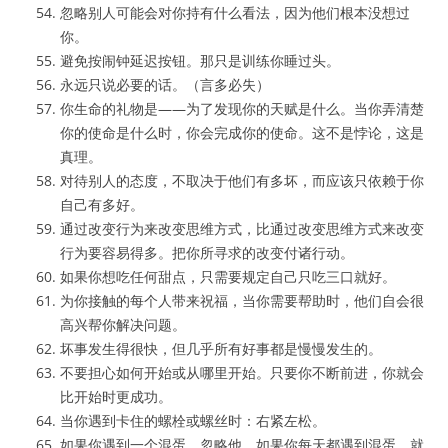
忽略别人可能会对你持有什么看法，因为他们根本没想过
你。
避免按闹钟延迟按钮。那只是训练你睡过头。
永远只说必要的话。（言多必失）
你生命的礼物是——为了发现你的天赋是什么。当你弄清楚
你的使命是什么时，你会完成你的使命。这不是悖论，这是
真理。
对待别人的态度，不取决于他们有多坏，而应该只依赖于你
自己有多好。
通过改变行为来改变思维方式，比通过改变思维方式来改变
行为要容易得多。把你所寻求的改变付诸行动。
如果你想吃任何甜点，只需要规定自己只吃三口就好。
为你接触的每个人带来祝福，当你需要帮助时，他们自会很
高兴帮你解决问题。
坏事发生得很快，但几乎所有好事都是慢慢发生的。
不要担心如何开始或从哪里开始。只要你不断前进，你就会
比开始时更成功。
当你遇到卡住的螺栓或螺丝时：右紧左松。
如果你遇到一个混蛋，忽略他。如果你每天都遇到混蛋，就