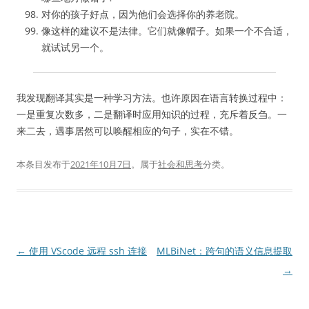
对你的孩子好点，因为他们会选择你的养老院。
像这样的建议不是法律。它们就像帽子。如果一个不合适，
就试试另一个。
我发现翻译其实是一种学习方法。也许原因在语言转换过程中：
一是重复次数多，二是翻译时应用知识的过程，充斥着反刍。一
来二去，遇事居然可以唤醒相应的句子，实在不错。
本条目发布于
2021年10月7日
。属于
社会和思考
分类。
文
←
使用 VScode 远程 ssh 连接
MLBiNet：跨句的语义信息提取
章
→
导
航