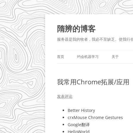
跳
至
正
隋辨的博客
文
服务器是我的牧者，我必不至缺乏。使我行
首页
约会机器学习
关于
我常用Chrome拓展/应用
发表评论
Better History
crxMouse Chrome Gestures
Google翻译
HelloWorld