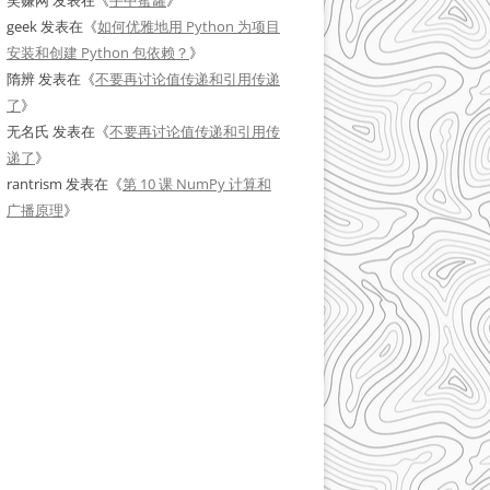
笑赚网
发表在《
手中蜜罐
》
geek
发表在《
如何优雅地用 Python 为项目
安装和创建 Python 包依赖？
》
隋辨
发表在《
不要再讨论值传递和引用传递
了
》
无名氏
发表在《
不要再讨论值传递和引用传
递了
》
rantrism
发表在《
第 10 课 NumPy 计算和
广播原理
》