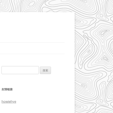
搜
索：
友情链接
howiehye