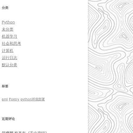
分类
Python
未分类
机器学习
社会和思考
计算机
运行日志
默认分类
标签
pml
Poetry
python环境部署
近期评论