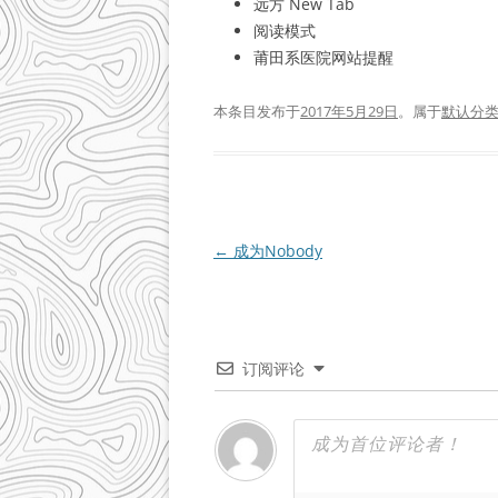
远方 New Tab
阅读模式
莆田系医院网站提醒
本条目发布于
2017年5月29日
。属于
默认分
文
←
成为Nobody
章
导
航
订阅评论