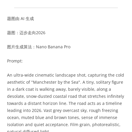
题图由 AI 生成
题图：迈步走向2026
图片生成算法：Nano Banana Pro
Prompt:
An ultra-wide cinematic landscape shot, capturing the cold
aesthetic of "Manchester by the Sea". A tiny, solitary figure
in a dark coat is walking away, barely visible, along a
desolate, snow-dusted coastal road that stretches infinitely
towards a distant horizon line. The road acts as a timeline
leading into 2026. Vast grey overcast sky, rough freezing
ocean, muted blue and brown tones, sense of immense
isolation and quiet acceptance. Film grain, photorealistic,
natural diffused light.