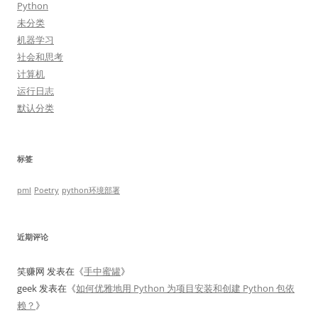
Python
未分类
机器学习
社会和思考
计算机
运行日志
默认分类
标签
pml
Poetry
python环境部署
近期评论
笑赚网
发表在《
手中蜜罐
》
geek
发表在《
如何优雅地用 Python 为项目安装和创建 Python 包依
赖？
》