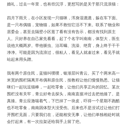
婚礼，过去一年里，也有些沉浮，更想写的是关于那只流浪猫：
四月下雨天，在小区发现一只猫咪，浑身湿漉漉，躲在车下面。
是一只布偶猫，宠物猫，如果不救怕它活不下来。联系了物业和
居委会，甚至去隔壁小区逛了看有没有告示，都没有找到原主
人。只好养在自己家先看看，起了个名字叫南南，体型大，医生
说他大概两岁。带他驱虫、治耳螨、洗澡、绝育，身上终于干干
净净。可能是因为流浪过，很粘人，看见人就凑过来，看见手就
站起来用头蹭。
我有两个原住民，蓝猫叫噗噗，银渐层叫青云。买了个两米高一
米宽的围栏隔离开布偶和原住民，按教程让他们慢慢熟悉。让猫
咪们一起玩逗猫棒，一起吃零食，让他们共享正向的回忆。某次
围栏没有关牢，青云好奇去探头，南南直接冲过去把他揍了。是
真揍。青云应激喘着气，下巴掉了一块皮，吓得一个星期不跑酷
也不吃零食，南南因体型大没受伤。后来也不是没试过让他们打
开围栏见面，只要我们在，还能相安无事，让他们单独相处时就
会打起来，有一次拉架还给我手上留了疤。