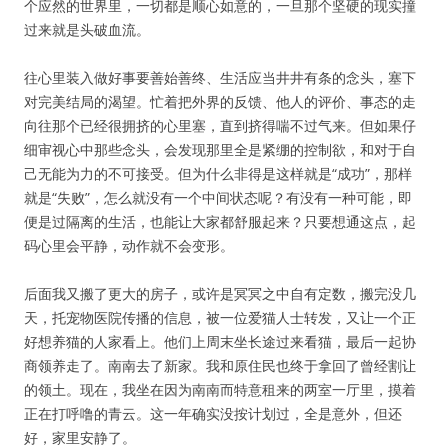
个应然的世界里，一切都是顺心如意的，一旦那个坚硬的现实撞
过来就是头破血流。
往心里装入做好事要善始善终、生活应当井井有条的念头，塞下
对完美结局的渴望。忙着把外界的反馈、他人的评价、事态的走
向往那个已经很拥挤的心里塞，直到挤得喘不过气来。但如果仔
细审视心中那些念头，会发现那里全是紧绷的控制欲，和对于自
己无能为力的不可接受。但为什么非得是这样就是“成功”，那样
就是“失败”，怎么就没有一个中间状态呢？有没有一种可能，即
便是过隔离的生活，也能让大家都舒服起来？只要想通这点，起
码心里会平静，动作就不会变形。
后面我又搬了更大的房子，或许是冥冥之中自有定数，搬完没几
天，托宠物医院传播的信息，被一位爱猫人士转发，又让一个正
好想养猫的人家看上。他们上周末坐长途过来看猫，最后一起协
商领养走了。南南去了新家。我和原住民也终于拿回了曾经割让
的领土。现在，我坐在因为南南而特意租来的两室一厅里，摸着
正在打呼噜的青云。这一年确实没按计划过，全是意外，但还
好，家里安静了。