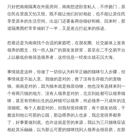
只好把南南隔离在外面房间，南南想进卧室粘人，不停挠门，原
住民在里面又怕又恨。既不能让他们好好相处，也不能让原住民
享受原本的生活空间。出远门还要备两份猫砂和粮。回来时，那
道隔离围栏常常倾斜了一半，又是差点打起来的痕迹。
想着还是为南南找个合适的家庭吧，在朋友圈、社交媒体上发表
领养的图文，找一些人脉广的朋友发群里，甚至在二手交易平台
上以极低价格筛选领养者，这些信息一经发出就石沉大海。
事情就是这样，你做了一切你认为科学正确的猫咪引入步骤，但
事情就是不如人意。我做的是对的，救了没有生存能力的宠物
猫。南南是对的，因为猫本就是独居动物，他也没有选择来到一
个有两只猫的地方。没有人领养是对的，北京到处都可以领养猫
咪，甚至有些刚出生的品种猫可以领养，何必领养一只成年的流
浪猫呢。每个人都是对的，但我却觉得痛苦，有个朋友劝我，干
脆送到他公司那的公园，那边喂养的人也多，我总觉得养都养
了，好事要做到底。也许这就是苦的来源，我以为三只猫咪应该
相处其乐融融，以为那么可爱的猫咪找到人领养会很容易，在那