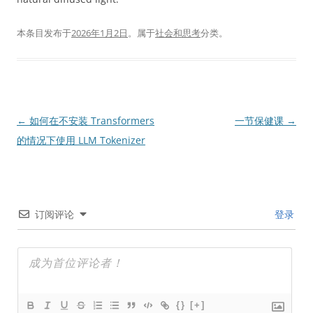
本条目发布于
2026年1月2日
。属于
社会和思考
分类。
文
←
如何在不安装 Transformers
一节保健课
→
章
的情况下使用 LLM Tokenizer
导
航
订阅评论
登录
{}
[+]