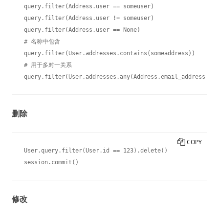
query.filter(Address.user == someuser)

query.filter(Address.user != someuser)

query.filter(Address.user == None)

# 名称中包含

query.filter(User.addresses.contains(someaddress))

# 用于多对一关系

删除
COPY
User.query.filter(User.id == 123).delete()

修改