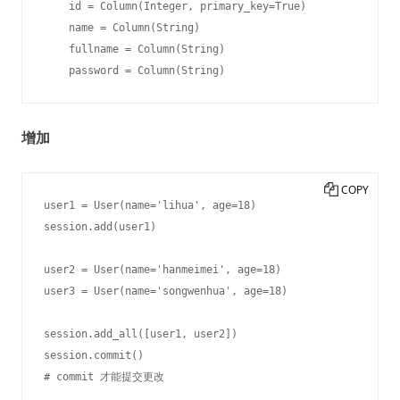
    id = Column(Integer, primary_key=True)

    name = Column(String)

    fullname = Column(String)

增加
COPY
user1 = User(name='lihua', age=18)

session.add(user1)

user2 = User(name='hanmeimei', age=18)

user3 = User(name='songwenhua', age=18)

session.add_all([user1, user2])

session.commit()
