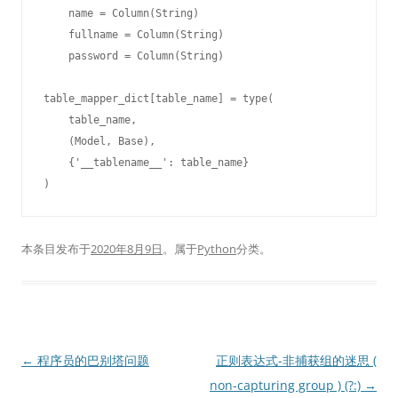
    name = Column(String)

    fullname = Column(String)

    password = Column(String)

table_mapper_dict[table_name] = type(

    table_name,

    (Model, Base),

    {'__tablename__': table_name}

本条目发布于
2020年8月9日
。属于
Python
分类。
文
←
程序员的巴别塔问题
正则表达式-非捕获组的迷思 (
章
non-capturing group ) (?:)
→